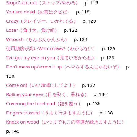
Stop/Cut it out（ストップ/やめろ）
p. 116
You are dead（お前はクビだ）
p. 118
Crazy（クレイジー、いかれてる）
p. 120
Loser（負け犬、負け組）
p. 122
Whoosh（ちんぷんかんぷん）
p. 124
使用頻度が高いWho knows?（わからない）
p. 126
I’ve got my eye on you（見ているからね）
p. 128
Don’t mess up/screw it up（ヘマをするんじゃないぞ）
p.
130
Come on!（いい加減にしてよ！）
p. 132
Rolling your eyes（目を剥く、呆れる）
p. 134
Covering the forehead（額を覆う）
p. 136
Fingers crossed（うまく行きますように）
p. 138
Knock on wood（いつまでもこの幸運が続きますように）
p. 140