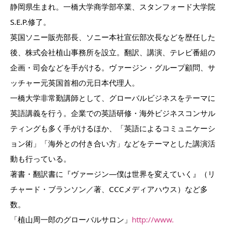
静岡県生まれ。一橋大学商学部卒業、スタンフォード大学院
S.
E.P.修了。
英国ソニー販売部長、ソニー本社宣伝部次長などを歴任した
後、
株式会社植山事務所を設立。翻訳、講演、テレビ番組の
企画・
司会などを手がける。ヴァージン・グループ顧問、
サ
ッチャー元英国首相の元日本代理人。
一橋大学非常勤講師として、
グローバルビジネスをテーマに
英語講義を行う。
企業での英語研修・海外ビジネスコンサル
ティングも多く手がけるほか、「
英語によるコミュニケーシ
ョン術」「海外との付き合い方」
などをテーマとした講演活
動も行っている。
著書・翻訳書に『ヴァージン―僕は世界を変えていく』（
リ
チャード・ブランソン／著、CCCメディアハウス）など多
数。
「植山周一郎のグローバルサロン」
http://www.