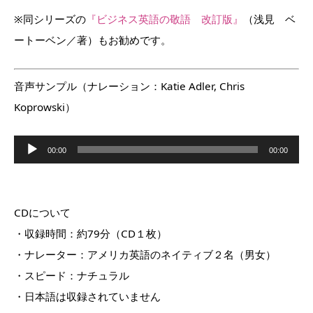
※同シリーズの
『ビジネス英語の敬語 改訂版』
（浅見 ベ
ートーベン／著）もお勧めです。
音声サンプル（ナレーション：
Katie
Adler, Chris
Koprowski）
音
声
00:00
00:00
プ
レ
ー
ヤ
ー
CD
について
・収録時間：約79分（
CD
１枚）
・ナレーター：アメリカ英語のネイティブ２名（男女）
・スピード：ナチュラル
・日本語は収録されていません