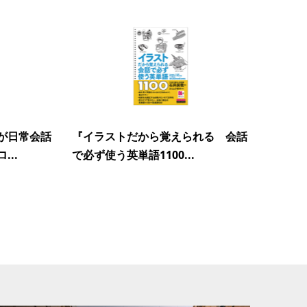
が日常会話
『イラストだから覚えられる 会話
..
で必ず使う英単語1100...