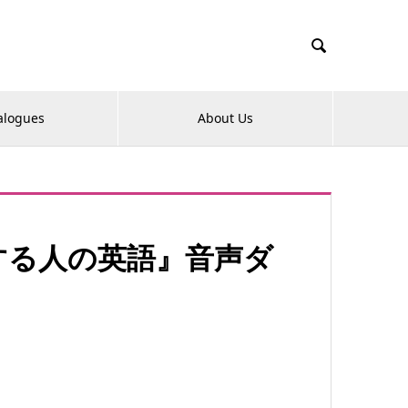

alogues
About Us
する人の英語』音声ダ