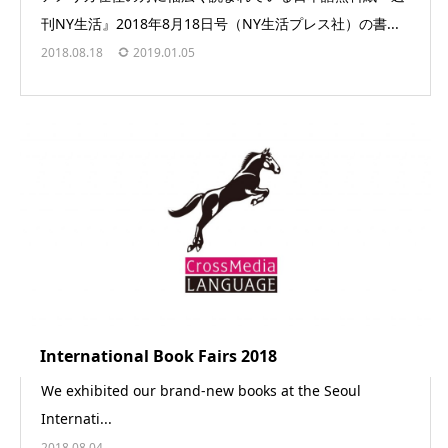
刊NY生活』2018年8月18日号（NY生活プレス社）の書...
2018.08.18
2019.01.05
International Book Fairs 2018
We exhibited our brand-new books at the Seoul
Internati...
2018.08.04