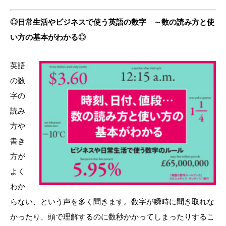
◎日常生活やビジネスで使う英語の数字 ～数の読み方と使
い方の基本がわかる◎
英語
の数
字の
読み
方や
書き
方が
よく
わか
らない、という声を多く聞
きます。数字が瞬時に聞き取れな
かったり、頭で理解するのに数秒
かかってしまったりするこ