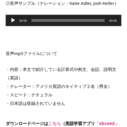
◎音声サンプル（ナレーション：Katie Adler, Josh Keller）
音
声
00:00
00:00
プ
レ
ー
ヤ
ー
音声mp3ファイルについて
・内容：本文で紹介している計算式や例文、会話、説明文
（英語）
・ナレーター：アメリカ英語のネイティブ２名（男女）
・スピード：ナチュラル
・日本語は収録されていません
ダウンロードページは
こちら
（英語学習アプリ
「abceed」