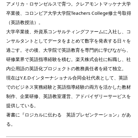
アメリカ・ロサンゼルスで育つ。クレアモントマッケナ大学
卒業後
、コロンビア大学大学院Teachers College修士号取得
（英語教授法）。
大学卒業後、外資系コンサルティングファームに入社し、コ
ンサル
タントとしてデータをまとめて数字を発表する日々を
過ごす。
その後、大学院で英語教育を専門的に学びながら、
研修業界で英語
指導経験を積む。楽天株式会社に転職し、社
内公用語の英語化プロ
ジェクトの教務責任者を経て独立。
現在はY.E.Dインターナショナル合同会社代表として、英語
で
のビジネス実務経験と英語指導経験の両方を活かした教材
制作、
企業研修、英語教室運営、アドバイザリーサービスを
提供している
。
著書に『ロジカルに伝わる 英語プレゼンテーション』があ
る。