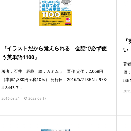
『
『イラストだから覚えられる 会話で必ず使
い
う英単語1100』
著者
著者：石井 辰哉、絵：カミムラ 晋作 定価：2,068円
価：
（本体1,880円＋税10％） 発行日：2016/5/2 ISBN：978-
ISB
4-8443-7...
2015
2016.03.24
2023.09.17