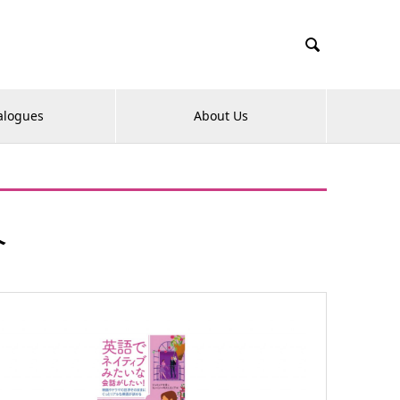

alogues
About Us
介