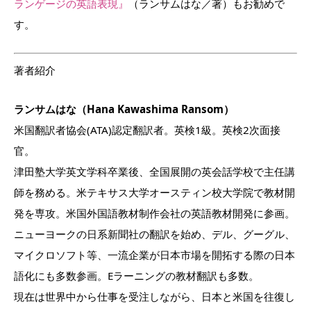
ランゲージの英語表現』
（ランサムはな／著）もお勧めで
す。
著者紹介
ランサムはな（Hana Kawashima Ransom）
米国翻訳者協会(ATA)認定翻訳者。英検1級。英検2次面接
官。
津田塾大学英文学科卒業後、全国展開の英会話学校で主任講
師を務める。米テキサス大学オースティン校大学院で教材開
発を専攻。米国外国語教材制作会社の英語教材開発に参画。
ニューヨークの日系新聞社の翻訳を始め、デル、グーグル、
マイクロソフト等、一流企業が日本市場を開拓する際の日本
語化にも多数参画。Eラーニングの教材翻訳も多数。
現在は世界中から仕事を受注しながら、日本と米国を往復し