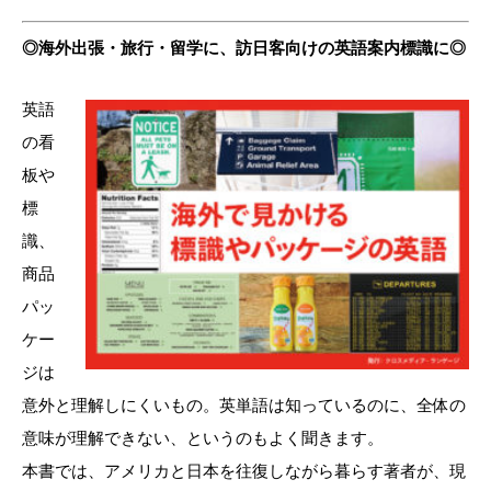
◎海外出張・旅行・留学に、訪日客向けの英語案内標識に◎
英語
の看
板や
標
識、
商品
パッ
ケー
ジは
意外と理解しにくいもの。英単語は知っているのに、全体の
意味が理解できない、というのもよく聞きます。
本書では、アメリカと日本を往復しながら暮らす著者が、現